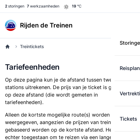
2
storingen
7
werkzaamheden
19
°C
Rijden de Treinen
Storing
Treintickets
Tariefeenheden
Reispla
Op deze pagina kun je de afstand tussen twee
stations uitrekenen. De prijs van je ticket is gebaseerd
Vertrekt
op deze afstand (die wordt gemeten in
tariefeenheden).
Alleen de kortste mogelijke route(s) worden
Tickets
weergegeven, aangezien de prijzen van treintickets
gebaseerd worden op de kortste afstand. Het is
echter toegestaan om te reizen via een langere route,