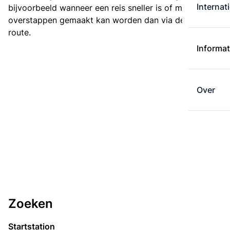
Internat
bijvoorbeeld wanneer een reis sneller is of met minder
overstappen gemaakt kan worden dan via de kortste
route.
Informat
Over
Zoeken
Startstation