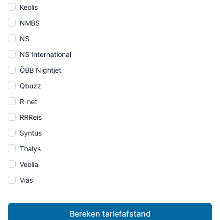
Keolis
NMBS
NS
NS International
ÖBB Nightjet
Qbuzz
R-net
RRReis
Syntus
Thalys
Veolia
Vias
Bereken tariefafstand