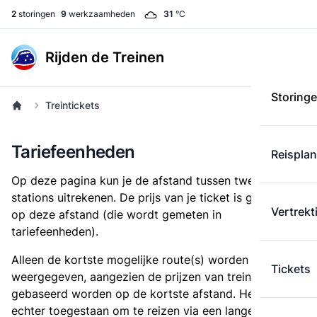
2
storingen
9
werkzaamheden
31
°C
Rijden de Treinen
Storing
Treintickets
Tariefeenheden
Reispla
Op deze pagina kun je de afstand tussen twee
stations uitrekenen. De prijs van je ticket is gebaseerd
Vertrekt
op deze afstand (die wordt gemeten in
tariefeenheden).
Alleen de kortste mogelijke route(s) worden
Tickets
weergegeven, aangezien de prijzen van treintickets
gebaseerd worden op de kortste afstand. Het is
echter toegestaan om te reizen via een langere route,