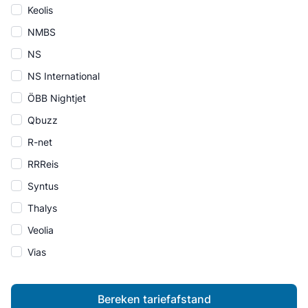
Keolis
NMBS
NS
NS International
ÖBB Nightjet
Qbuzz
R-net
RRReis
Syntus
Thalys
Veolia
Vias
Bereken tariefafstand