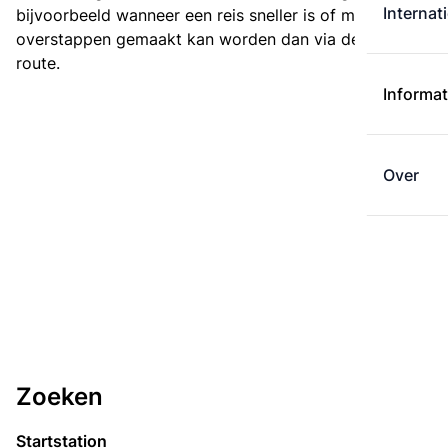
Internat
bijvoorbeeld wanneer een reis sneller is of met minder
overstappen gemaakt kan worden dan via de kortste
route.
Informat
Over
Zoeken
Startstation