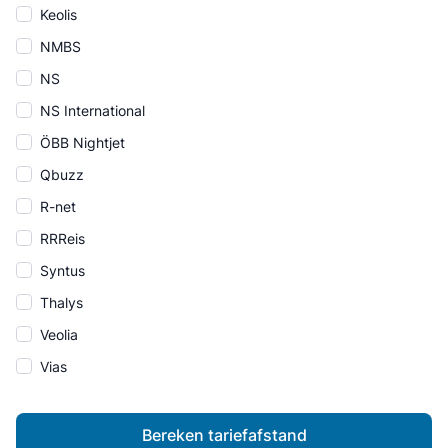
Keolis
NMBS
NS
NS International
ÖBB Nightjet
Qbuzz
R-net
RRReis
Syntus
Thalys
Veolia
Vias
Bereken tariefafstand