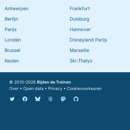
Antwerpen
Frankfurt
Berlijn
Duisburg
Parijs
Hannover
Londen
Disneyland Parijs
Brussel
Marseille
Keulen
Ski-Thalys
© 2010–2026
Rijden de Treinen
Over
•
Open data
•
Privacy
•
Cookievoorkeuren
Bluesky @rijdendetreinen.nl
Threads @rijdendetreinen
Mastodon @rijdendetreinen@ma
Twitter @rijdendetreinen
Facebook rijdendetreinen
GitHub rijdendetreinen