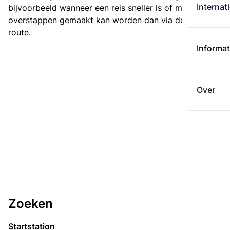
Internat
bijvoorbeeld wanneer een reis sneller is of met minder
overstappen gemaakt kan worden dan via de kortste
route.
Informat
Over
Zoeken
Startstation