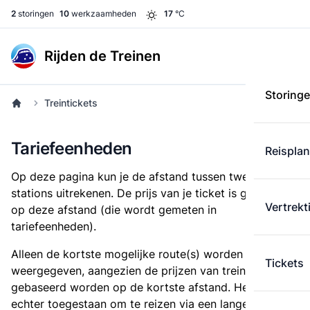
2
storingen
10
werkzaamheden
17
°C
Rijden de Treinen
Storing
Treintickets
Tariefeenheden
Reispla
Op deze pagina kun je de afstand tussen twee
stations uitrekenen. De prijs van je ticket is gebaseerd
Vertrekt
op deze afstand (die wordt gemeten in
tariefeenheden).
Alleen de kortste mogelijke route(s) worden
Tickets
weergegeven, aangezien de prijzen van treintickets
gebaseerd worden op de kortste afstand. Het is
echter toegestaan om te reizen via een langere route,