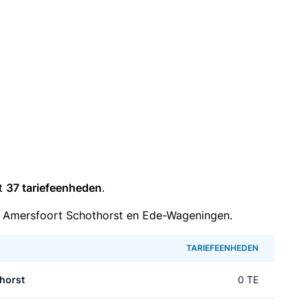
it
37 tariefeenheden
.
 Amersfoort Schothorst en Ede-Wageningen.
TARIEFEENHEDEN
horst
0 TE