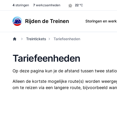
4
storingen
7
werkzaamheden
22
°C
Rijden de Treinen
Storingen en we
Treintickets
Tariefeenheden
Tariefeenheden
Op deze pagina kun je de afstand tussen twee station
Alleen de kortste mogelijke route(s) worden weergeg
om te reizen via een langere route, bijvoorbeeld wa