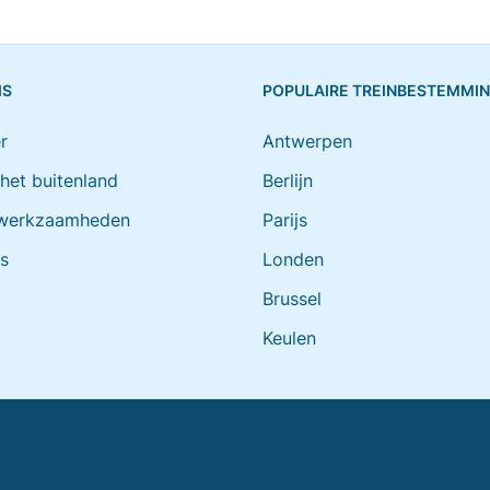
IS
POPULAIRE TREINBESTEMMI
r
Antwerpen
 het buitenland
Berlijn
werkzaamheden
Parijs
ts
Londen
Brussel
Keulen