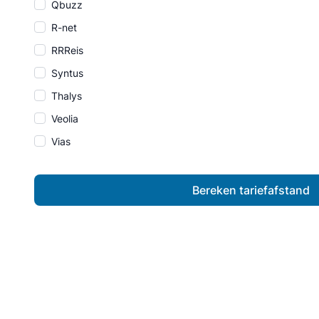
Qbuzz
R-net
RRReis
Syntus
Thalys
Veolia
Vias
Bereken tariefafstand