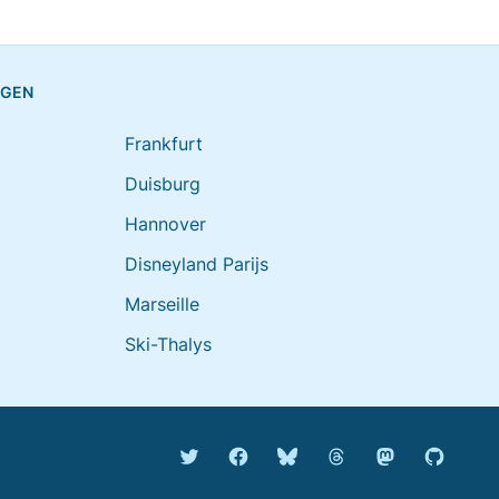
NGEN
Frankfurt
Duisburg
Hannover
Disneyland Parijs
Marseille
Ski-Thalys
Bluesky @rijdendetreinen.n
Threads @rijdendetr
Mastodon @rij
Twitter @rijdendetreinen
Facebook rijdendetreinen
GitHub r