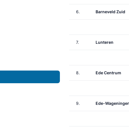
6.
Barneveld Zuid
7.
Lunteren
8.
Ede Centrum
9.
Ede-Wageninge