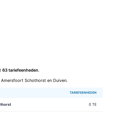
it
63 tariefeenheden
.
 Amersfoort Schothorst en Duiven.
TARIEFEENHEDEN
thorst
0 TE