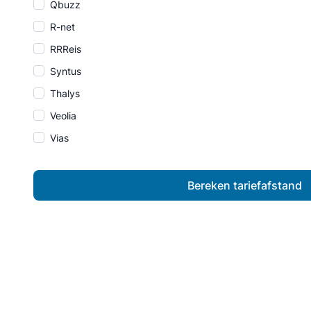
Qbuzz
R-net
RRReis
Syntus
Thalys
Veolia
Vias
Bereken tariefafstand