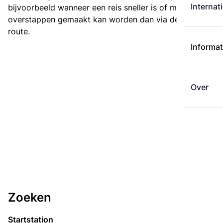
Internat
bijvoorbeeld wanneer een reis sneller is of met minder
overstappen gemaakt kan worden dan via de kortste
route.
Informat
Over
Zoeken
Startstation