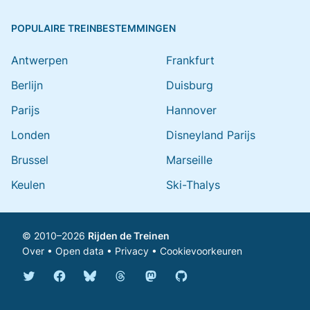
POPULAIRE TREINBESTEMMINGEN
Antwerpen
Frankfurt
Berlijn
Duisburg
Parijs
Hannover
Londen
Disneyland Parijs
Brussel
Marseille
Keulen
Ski-Thalys
© 2010–2026
Rijden de Treinen
Over
•
Open data
•
Privacy
•
Cookievoorkeuren
Bluesky @rijdendetreinen.nl
Threads @rijdendetreinen
Mastodon @rijdendetreinen@ma
Twitter @rijdendetreinen
Facebook rijdendetreinen
GitHub rijdendetreinen