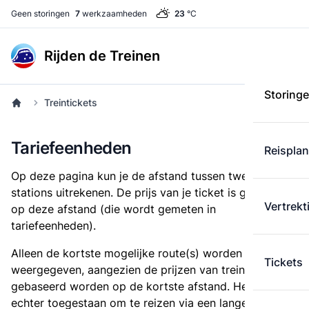
Geen storingen
7
werkzaamheden
23
°C
Rijden de Treinen
Storing
Treintickets
Tariefeenheden
Reispla
Op deze pagina kun je de afstand tussen twee
stations uitrekenen. De prijs van je ticket is gebaseerd
Vertrekt
op deze afstand (die wordt gemeten in
tariefeenheden).
Alleen de kortste mogelijke route(s) worden
Tickets
weergegeven, aangezien de prijzen van treintickets
gebaseerd worden op de kortste afstand. Het is
echter toegestaan om te reizen via een langere route,