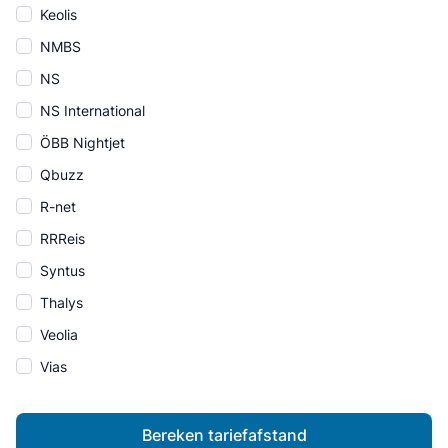
Keolis
NMBS
NS
NS International
ÖBB Nightjet
Qbuzz
R-net
RRReis
Syntus
Thalys
Veolia
Vias
Bereken tariefafstand