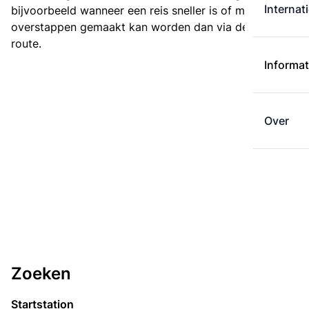
Internat
bijvoorbeeld wanneer een reis sneller is of met minder
overstappen gemaakt kan worden dan via de kortste
route.
Informat
Over
Zoeken
Startstation