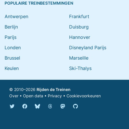
POPULAIRE TREINBESTEMMINGEN
Antwerpen
Frankfurt
Berlijn
Duisburg
Parijs
Hannover
Londen
Disneyland Parijs
Brussel
Marseille
Keulen
Ski-Thalys
© 2010–2026
Rijden de Treinen
Over
•
Open data
•
Privacy
•
Cookievoorkeuren
Bluesky @rijdendetreinen.nl
Threads @rijdendetreinen
Mastodon @rijdendetreinen@ma
Twitter @rijdendetreinen
Facebook rijdendetreinen
GitHub rijdendetreinen