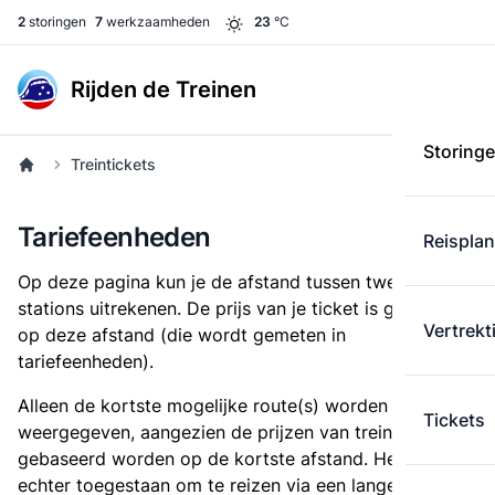
2
storingen
7
werkzaamheden
23
°C
Rijden de Treinen
Storing
Treintickets
Tariefeenheden
Reispla
Op deze pagina kun je de afstand tussen twee
stations uitrekenen. De prijs van je ticket is gebaseerd
Vertrekt
op deze afstand (die wordt gemeten in
tariefeenheden).
Alleen de kortste mogelijke route(s) worden
Tickets
weergegeven, aangezien de prijzen van treintickets
gebaseerd worden op de kortste afstand. Het is
echter toegestaan om te reizen via een langere route,