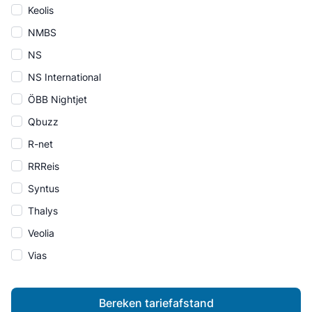
Keolis
NMBS
NS
NS International
ÖBB Nightjet
Qbuzz
R-net
RRReis
Syntus
Thalys
Veolia
Vias
Bereken tariefafstand