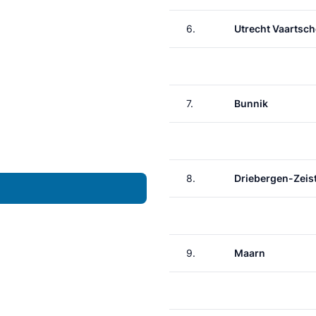
6.
Utrecht Vaartsch
7.
Bunnik
8.
Driebergen-Zeis
9.
Maarn