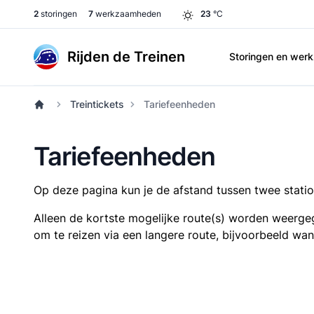
2
storingen
7
werkzaamheden
23
°C
Rijden de Treinen
Storingen en we
Treintickets
Tariefeenheden
Tariefeenheden
Op deze pagina kun je de afstand tussen twee station
Alleen de kortste mogelijke route(s) worden weergeg
om te reizen via een langere route, bijvoorbeeld wa