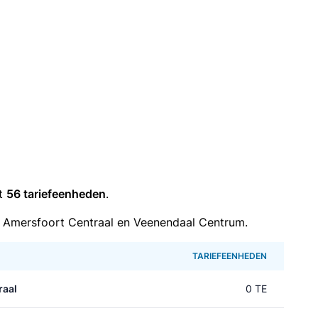
it
56 tariefeenheden
.
 Amersfoort Centraal en Veenendaal Centrum.
TARIEFEENHEDEN
raal
0 TE