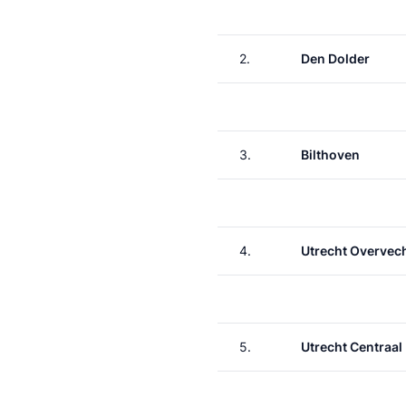
2.
Den Dolder
3.
Bilthoven
4.
Utrecht Overvec
5.
Utrecht Centraal