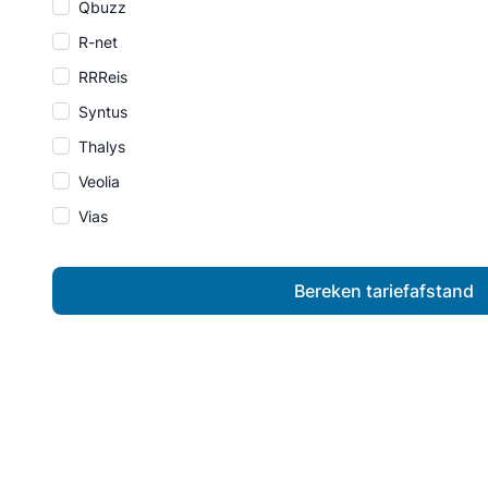
Qbuzz
R-net
RRReis
Syntus
Thalys
Veolia
Vias
Bereken tariefafstand