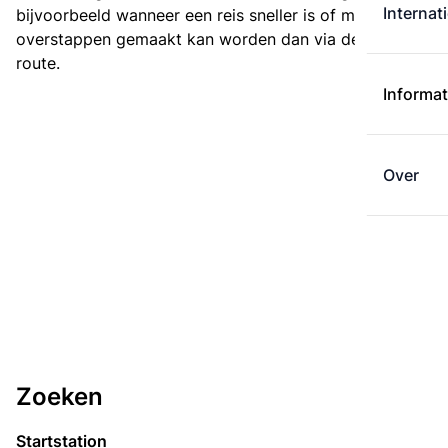
Internat
bijvoorbeeld wanneer een reis sneller is of met minder
overstappen gemaakt kan worden dan via de kortste
route.
Informat
Over
Zoeken
Startstation