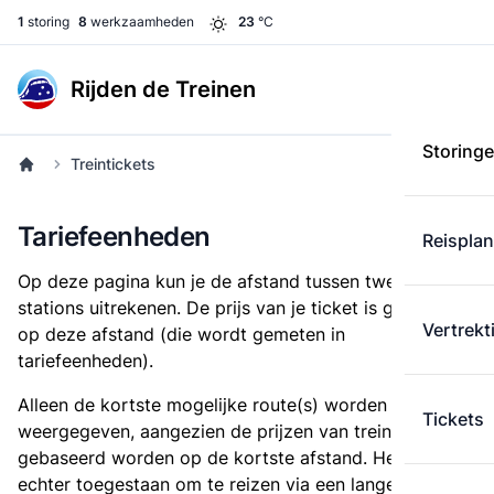
1
storing
8
werkzaamheden
23
°C
Rijden de Treinen
Storing
Treintickets
Tariefeenheden
Reispla
Op deze pagina kun je de afstand tussen twee
stations uitrekenen. De prijs van je ticket is gebaseerd
Vertrekt
op deze afstand (die wordt gemeten in
tariefeenheden).
Alleen de kortste mogelijke route(s) worden
Tickets
weergegeven, aangezien de prijzen van treintickets
gebaseerd worden op de kortste afstand. Het is
echter toegestaan om te reizen via een langere route,