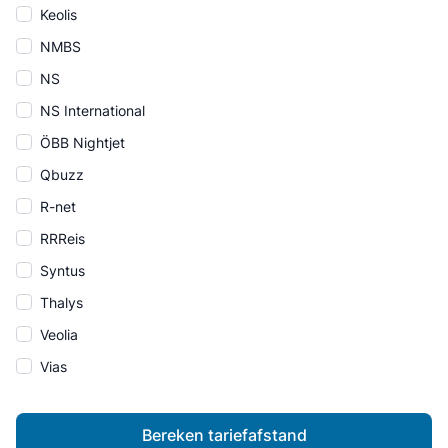
Keolis
NMBS
NS
NS International
ÖBB Nightjet
Qbuzz
R-net
RRReis
Syntus
Thalys
Veolia
Vias
Bereken tariefafstand