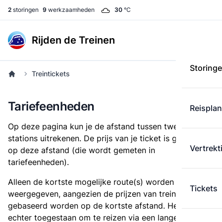
2
storingen
9
werkzaamheden
30
°C
Rijden de Treinen
Storing
Treintickets
Tariefeenheden
Reispla
Op deze pagina kun je de afstand tussen twee
stations uitrekenen. De prijs van je ticket is gebaseerd
Vertrekt
op deze afstand (die wordt gemeten in
tariefeenheden).
Alleen de kortste mogelijke route(s) worden
Tickets
weergegeven, aangezien de prijzen van treintickets
gebaseerd worden op de kortste afstand. Het is
echter toegestaan om te reizen via een langere route,