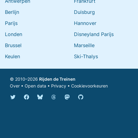
Antwerpen
Frankfurt
Berlijn
Duisburg
Parijs
Hannover
Londen
Disneyland Parijs
Brussel
Marseille
Keulen
Ski-Thalys
© 2010–2026
Rijden de Treinen
Over
•
Open data
•
Privacy
•
Cookievoorkeuren
Bluesky @rijdendetreinen.nl
Threads @rijdendetreinen
Mastodon @rijdendetreinen@ma
Twitter @rijdendetreinen
Facebook rijdendetreinen
GitHub rijdendetreinen