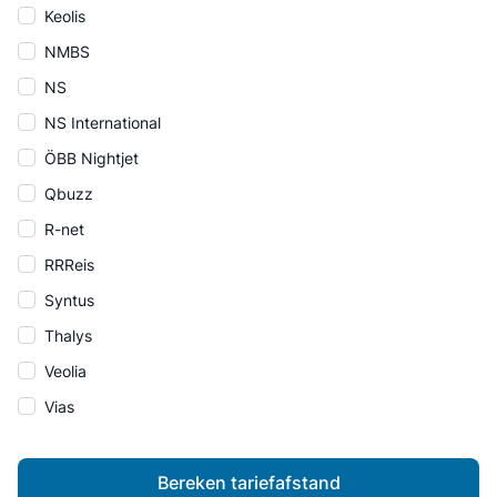
Keolis
NMBS
NS
NS International
ÖBB Nightjet
Qbuzz
R-net
RRReis
Syntus
Thalys
Veolia
Vias
Bereken tariefafstand