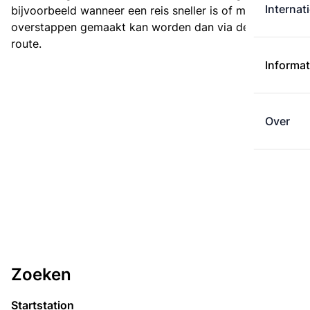
Internat
bijvoorbeeld wanneer een reis sneller is of met minder
overstappen gemaakt kan worden dan via de kortste
route.
Informat
Over
Zoeken
Startstation