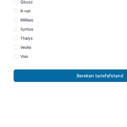
Qbuzz
R-net
RRReis
Syntus
Thalys
Veolia
Vias
Bereken tariefafstand