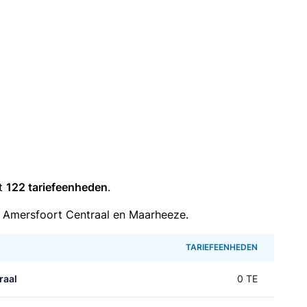
it
122 tariefeenheden
.
 Amersfoort Centraal en Maarheeze.
TARIEFEENHEDEN
raal
0 TE