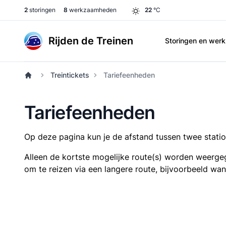
2
storingen
8
werkzaamheden
22
°C
Rijden de Treinen
Storingen en we
Treintickets
Tariefeenheden
Tariefeenheden
Op deze pagina kun je de afstand tussen twee station
Alleen de kortste mogelijke route(s) worden weergeg
om te reizen via een langere route, bijvoorbeeld wa