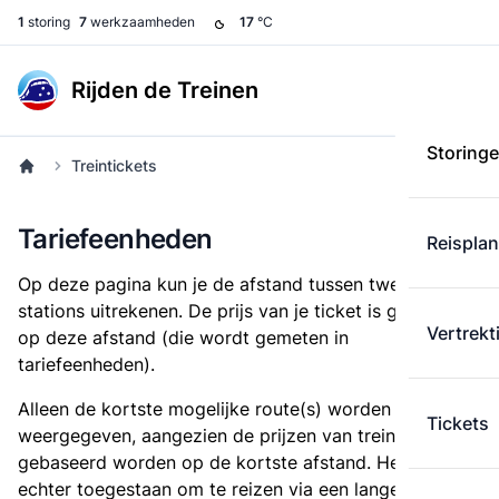
1
storing
7
werkzaamheden
17
°C
Rijden de Treinen
Storing
Treintickets
Tariefeenheden
Reispla
Op deze pagina kun je de afstand tussen twee
stations uitrekenen. De prijs van je ticket is gebaseerd
Vertrekt
op deze afstand (die wordt gemeten in
tariefeenheden).
Alleen de kortste mogelijke route(s) worden
Tickets
weergegeven, aangezien de prijzen van treintickets
gebaseerd worden op de kortste afstand. Het is
echter toegestaan om te reizen via een langere route,