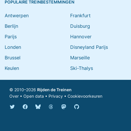
POPULAIRE TREINBESTEMMINGEN
Antwerpen
Frankfurt
Berlijn
Duisburg
Parijs
Hannover
Londen
Disneyland Parijs
Brussel
Marseille
Keulen
Ski-Thalys
© 2010–2026
Rijden de Treinen
Over
•
Open data
•
Privacy
•
Cookievoorkeuren
Bluesky @rijdendetreinen.nl
Threads @rijdendetreinen
Mastodon @rijdendetreinen@ma
Twitter @rijdendetreinen
Facebook rijdendetreinen
GitHub rijdendetreinen