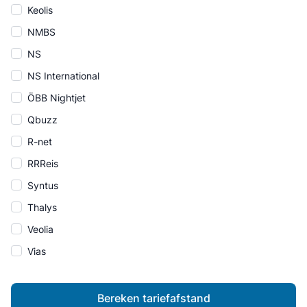
Keolis
NMBS
NS
NS International
ÖBB Nightjet
Qbuzz
R-net
RRReis
Syntus
Thalys
Veolia
Vias
Bereken tariefafstand