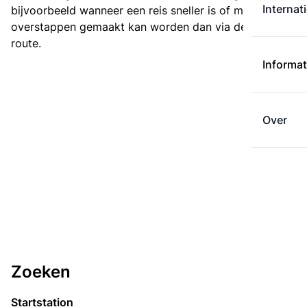
Internat
bijvoorbeeld wanneer een reis sneller is of met minder
overstappen gemaakt kan worden dan via de kortste
route.
Informat
Over
Zoeken
Startstation