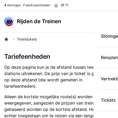
4
storingen
7
werkzaamheden
21
°C
Rijden de Treinen
Storing
Treintickets
Tariefeenheden
Reispla
Op deze pagina kun je de afstand tussen twee
stations uitrekenen. De prijs van je ticket is gebaseerd
Vertrekt
op deze afstand (die wordt gemeten in
tariefeenheden).
Alleen de kortste mogelijke route(s) worden
Tickets
weergegeven, aangezien de prijzen van treintickets
gebaseerd worden op de kortste afstand. Het is
echter toegestaan om te reizen via een langere route,