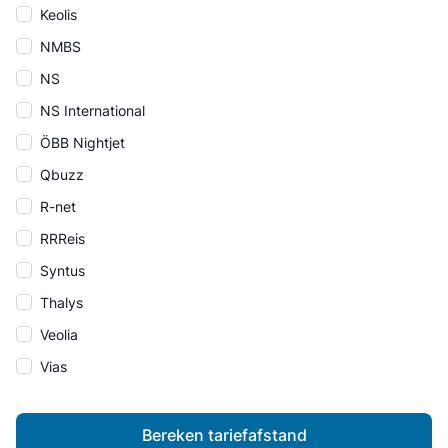
Keolis
NMBS
NS
NS International
ÖBB Nightjet
Qbuzz
R-net
RRReis
Syntus
Thalys
Veolia
Vias
Bereken tariefafstand