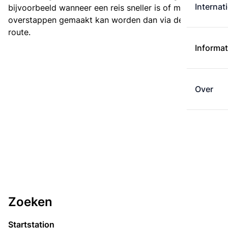
Internat
bijvoorbeeld wanneer een reis sneller is of met minder
overstappen gemaakt kan worden dan via de kortste
route.
Informat
Over
Zoeken
Startstation