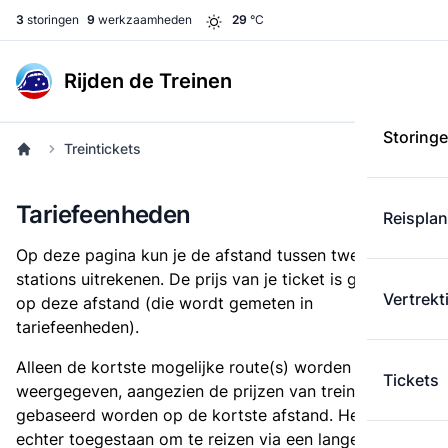
3
storingen
9
werkzaamheden
29
°C
Rijden de Treinen
Storing
Treintickets
Tariefeenheden
Reispla
Op deze pagina kun je de afstand tussen twee
stations uitrekenen. De prijs van je ticket is gebaseerd
Vertrekt
op deze afstand (die wordt gemeten in
tariefeenheden).
Alleen de kortste mogelijke route(s) worden
Tickets
weergegeven, aangezien de prijzen van treintickets
gebaseerd worden op de kortste afstand. Het is
echter toegestaan om te reizen via een langere route,