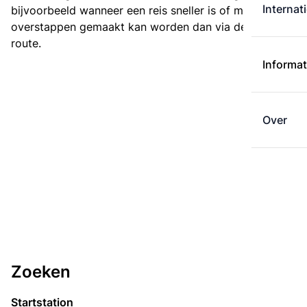
Internat
bijvoorbeeld wanneer een reis sneller is of met minder
overstappen gemaakt kan worden dan via de kortste
route.
Informat
Over
Zoeken
Startstation