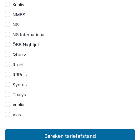
Keolis
NMBS
NS
NS International
ÖBB Nightjet
Qbuzz
R-net
RRReis
Syntus
Thalys
Veolia
Vias
Bereken tariefafstand