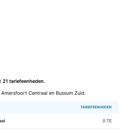
it
21 tariefeenheden
.
 Amersfoort Centraal en Bussum Zuid.
TARIEFEENHEDEN
aal
0 TE