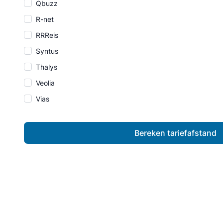
Qbuzz
R-net
RRReis
Syntus
Thalys
Veolia
Vias
Bereken tariefafstand