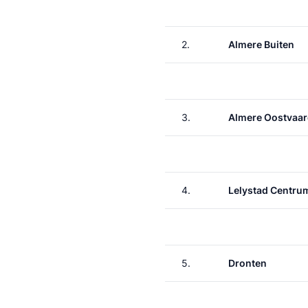
2.
Almere Buiten
3.
Almere Oostvaar
4.
Lelystad Centru
5.
Dronten