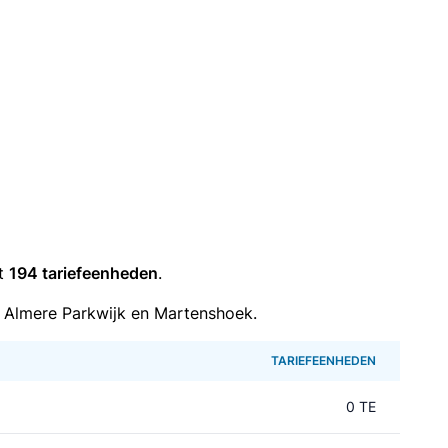
it
194 tariefeenheden
.
 Almere Parkwijk en Martenshoek.
TARIEFEENHEDEN
0 TE