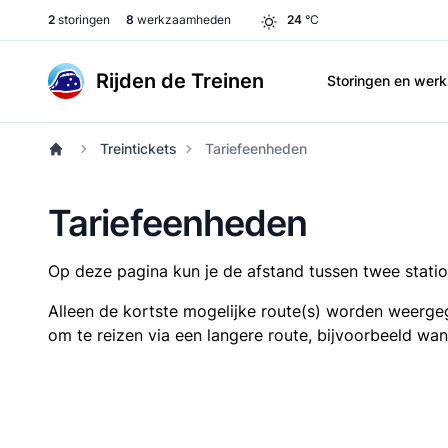
2
storingen
8
werkzaamheden
24
°C
Rijden de Treinen
Storingen en we
Treintickets
Tariefeenheden
Tariefeenheden
Op deze pagina kun je de afstand tussen twee station
Alleen de kortste mogelijke route(s) worden weergeg
om te reizen via een langere route, bijvoorbeeld wa