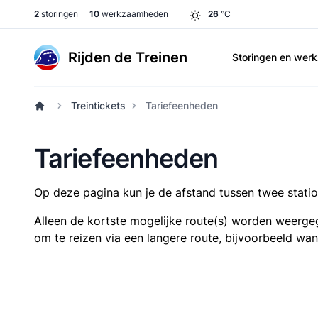
2
storingen
10
werkzaamheden
26
°C
Rijden de Treinen
Storingen en we
Treintickets
Tariefeenheden
Tariefeenheden
Op deze pagina kun je de afstand tussen twee station
Alleen de kortste mogelijke route(s) worden weergeg
om te reizen via een langere route, bijvoorbeeld wa