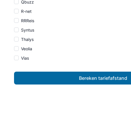
Qbuzz
R-net
RRReis
Syntus
Thalys
Veolia
Vias
Bereken tariefafstand