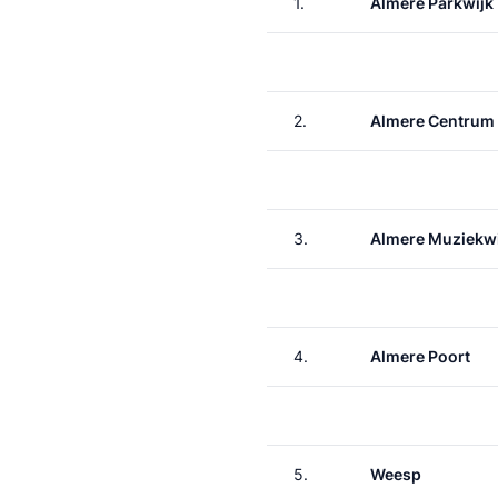
1.
Almere Parkwijk
2.
Almere Centrum
3.
Almere Muziekwi
4.
Almere Poort
5.
Weesp