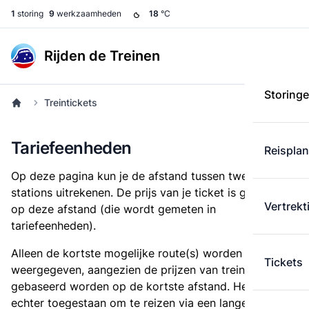
1
storing
9
werkzaamheden
18
°C
Rijden de Treinen
Storing
Treintickets
Tariefeenheden
Reispla
Op deze pagina kun je de afstand tussen twee
stations uitrekenen. De prijs van je ticket is gebaseerd
Vertrekt
op deze afstand (die wordt gemeten in
tariefeenheden).
Alleen de kortste mogelijke route(s) worden
Tickets
weergegeven, aangezien de prijzen van treintickets
gebaseerd worden op de kortste afstand. Het is
echter toegestaan om te reizen via een langere route,