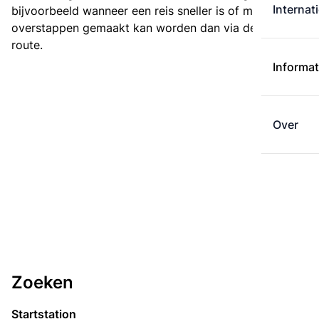
Internat
bijvoorbeeld wanneer een reis sneller is of met minder
overstappen gemaakt kan worden dan via de kortste
route.
Informat
Over
Zoeken
Startstation