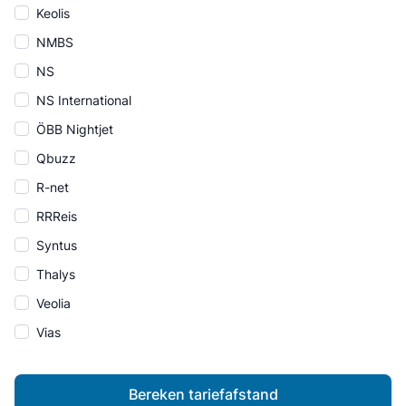
Keolis
NMBS
NS
NS International
ÖBB Nightjet
Qbuzz
R-net
RRReis
Syntus
Thalys
Veolia
Vias
Bereken tariefafstand