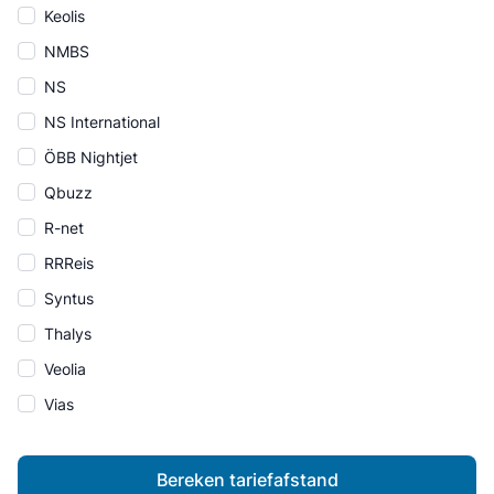
Keolis
NMBS
NS
NS International
ÖBB Nightjet
Qbuzz
R-net
RRReis
Syntus
Thalys
Veolia
Vias
Bereken tariefafstand