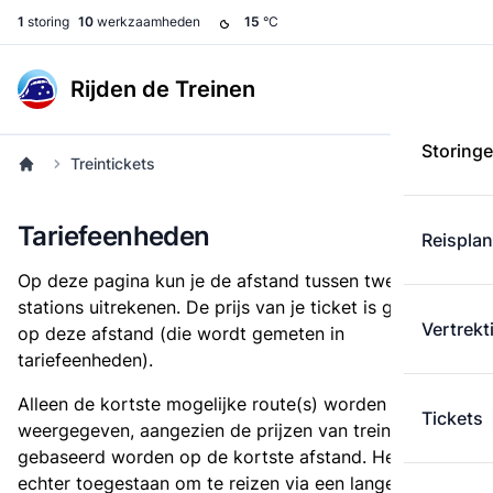
1
storing
10
werkzaamheden
15
°C
Rijden de Treinen
Storing
Treintickets
Tariefeenheden
Reispla
Op deze pagina kun je de afstand tussen twee
stations uitrekenen. De prijs van je ticket is gebaseerd
Vertrekt
op deze afstand (die wordt gemeten in
tariefeenheden).
Alleen de kortste mogelijke route(s) worden
Tickets
weergegeven, aangezien de prijzen van treintickets
gebaseerd worden op de kortste afstand. Het is
echter toegestaan om te reizen via een langere route,