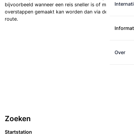
Internat
bijvoorbeeld wanneer een reis sneller is of met minder
overstappen gemaakt kan worden dan via de kortste
route.
Informat
Over
Zoeken
Startstation