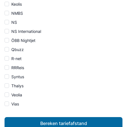
Keolis
NMBS
NS
NS International
ÖBB Nightjet
Qbuzz
R-net
RRReis
Syntus
Thalys
Veolia
Vias
Bereken tariefafstand