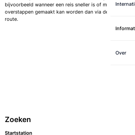
Internat
bijvoorbeeld wanneer een reis sneller is of met minder
overstappen gemaakt kan worden dan via de kortste
route.
Informat
Over
Zoeken
Startstation