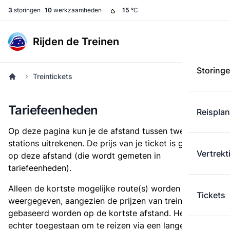
3
storingen
10
werkzaamheden
15
°C
Rijden de Treinen
Storing
Treintickets
Tariefeenheden
Reispla
Op deze pagina kun je de afstand tussen twee
stations uitrekenen. De prijs van je ticket is gebaseerd
Vertrekt
op deze afstand (die wordt gemeten in
tariefeenheden).
Alleen de kortste mogelijke route(s) worden
Tickets
weergegeven, aangezien de prijzen van treintickets
gebaseerd worden op de kortste afstand. Het is
echter toegestaan om te reizen via een langere route,