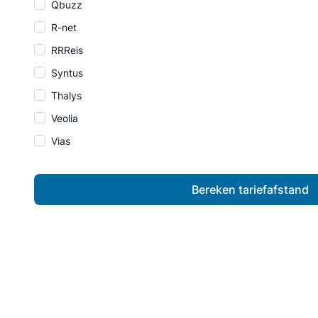
Qbuzz
R-net
RRReis
Syntus
Thalys
Veolia
Vias
Bereken tariefafstand