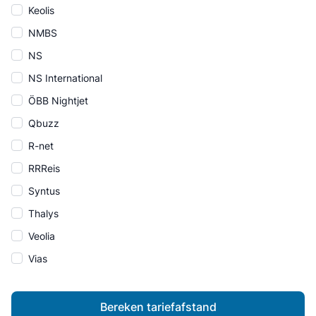
Keolis
NMBS
NS
NS International
ÖBB Nightjet
Qbuzz
R-net
RRReis
Syntus
Thalys
Veolia
Vias
Bereken tariefafstand