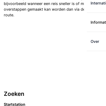
Internat
bijvoorbeeld wanneer een reis sneller is of met minder
overstappen gemaakt kan worden dan via de kortste
route.
Informat
Over
Zoeken
Startstation