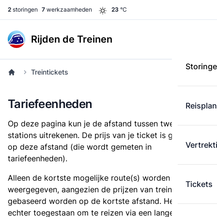
2
storingen
7
werkzaamheden
23
°C
Rijden de Treinen
Storing
Treintickets
Tariefeenheden
Reispla
Op deze pagina kun je de afstand tussen twee
stations uitrekenen. De prijs van je ticket is gebaseerd
Vertrekt
op deze afstand (die wordt gemeten in
tariefeenheden).
Alleen de kortste mogelijke route(s) worden
Tickets
weergegeven, aangezien de prijzen van treintickets
gebaseerd worden op de kortste afstand. Het is
echter toegestaan om te reizen via een langere route,