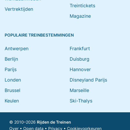
Treintickets
Vertrektijden
Magazine
POPULAIRE TREINBESTEMMINGEN
Antwerpen
Frankfurt
Berlijn
Duisburg
Parijs
Hannover
Londen
Disneyland Parijs
Brussel
Marseille
Keulen
Ski-Thalys
© 2010–2026
Rijden de Treinen
Over
•
Open data
•
Privacy
•
Cookievoorkeuren