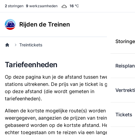
2
storingen
9
werkzaamheden
16
°C
Rijden de Treinen
Storing
Treintickets
Tariefeenheden
Reispla
Op deze pagina kun je de afstand tussen twee
stations uitrekenen. De prijs van je ticket is gebaseerd
Vertrekt
op deze afstand (die wordt gemeten in
tariefeenheden).
Alleen de kortste mogelijke route(s) worden
Tickets
weergegeven, aangezien de prijzen van treintickets
gebaseerd worden op de kortste afstand. Het is
echter toegestaan om te reizen via een langere route,