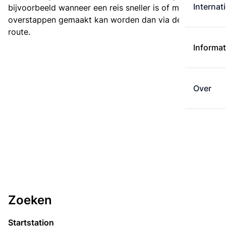
Internat
bijvoorbeeld wanneer een reis sneller is of met minder
overstappen gemaakt kan worden dan via de kortste
route.
Informat
Over
Zoeken
Startstation