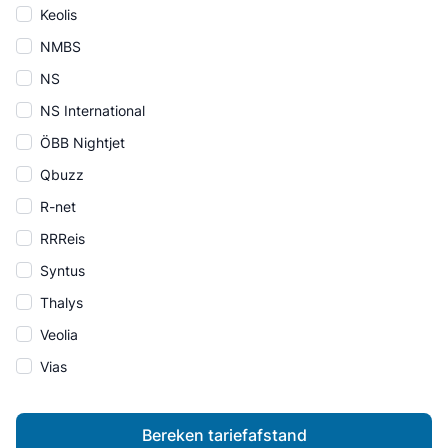
Keolis
NMBS
NS
NS International
ÖBB Nightjet
Qbuzz
R-net
RRReis
Syntus
Thalys
Veolia
Vias
Bereken tariefafstand