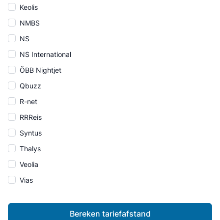
Keolis
NMBS
NS
NS International
ÖBB Nightjet
Qbuzz
R-net
RRReis
Syntus
Thalys
Veolia
Vias
Bereken tariefafstand