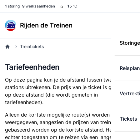
1
storing
9
werkzaamheden
15
°C
Rijden de Treinen
Storing
Treintickets
Tariefeenheden
Reispla
Op deze pagina kun je de afstand tussen twee
stations uitrekenen. De prijs van je ticket is gebaseerd
Vertrekt
op deze afstand (die wordt gemeten in
tariefeenheden).
Alleen de kortste mogelijke route(s) worden
Tickets
weergegeven, aangezien de prijzen van treintickets
gebaseerd worden op de kortste afstand. Het is
echter toegestaan om te reizen via een langere route,