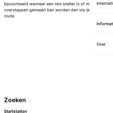
Internat
bijvoorbeeld wanneer een reis sneller is of met minder
overstappen gemaakt kan worden dan via de kortste
route.
Informat
Over
Zoeken
Startstation