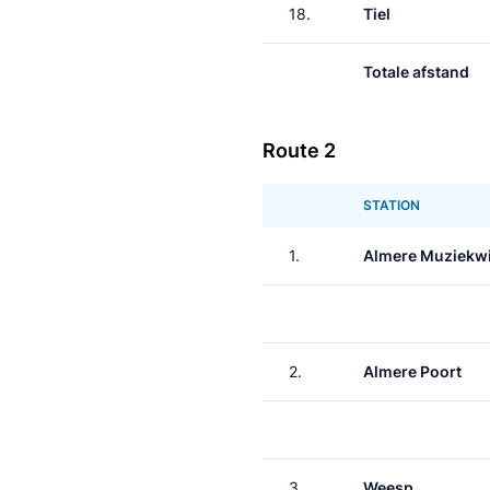
18.
Tiel
Totale afstand
Route 2
STATION
1.
Almere Muziekwi
2.
Almere Poort
3.
Weesp