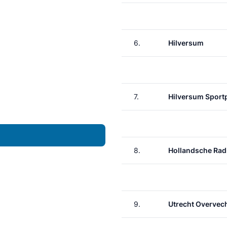
6.
Hilversum
7.
Hilversum Sport
8.
Hollandsche Rad
9.
Utrecht Overvec