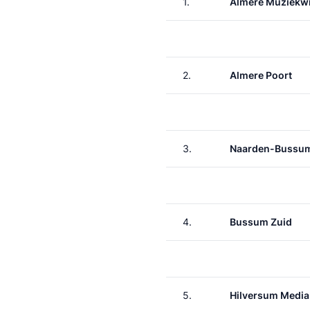
1.
Almere Muziekwi
2.
Almere Poort
3.
Naarden-Bussu
4.
Bussum Zuid
5.
Hilversum Media