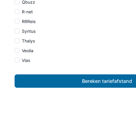
Qbuzz
R-net
RRReis
Syntus
Thalys
Veolia
Vias
Bereken tariefafstand