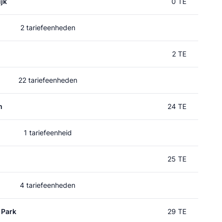
jk
0 TE
2 tariefeenheden
2 TE
22 tariefeenheden
m
24 TE
1 tariefeenheid
25 TE
4 tariefeenheden
 Park
29 TE