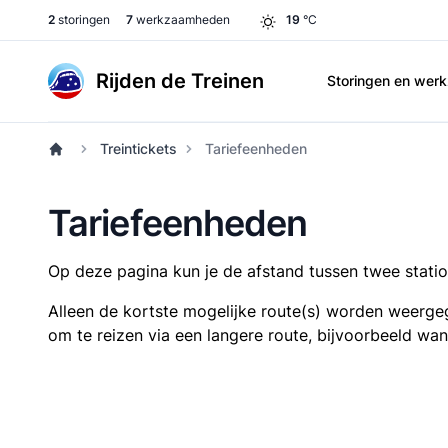
2
storingen
7
werkzaamheden
19
°C
Rijden de Treinen
Storingen en we
Treintickets
Tariefeenheden
Tariefeenheden
Op deze pagina kun je de afstand tussen twee station
Alleen de kortste mogelijke route(s) worden weergeg
om te reizen via een langere route, bijvoorbeeld wa