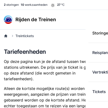
2
storingen
10
werkzaamheden
27
°C
Rijden de Treinen
Storing
Treintickets
Tariefeenheden
Reispla
Op deze pagina kun je de afstand tussen twee
stations uitrekenen. De prijs van je ticket is gebaseerd
Vertrekt
op deze afstand (die wordt gemeten in
tariefeenheden).
Alleen de kortste mogelijke route(s) worden
Tickets
weergegeven, aangezien de prijzen van treintickets
gebaseerd worden op de kortste afstand. Het is
echter toegestaan om te reizen via een langere route,