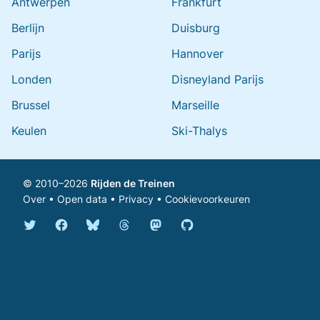
Antwerpen
Frankfurt
Berlijn
Duisburg
Parijs
Hannover
Londen
Disneyland Parijs
Brussel
Marseille
Keulen
Ski-Thalys
© 2010–2026
Rijden de Treinen
Over
•
Open data
•
Privacy
•
Cookievoorkeuren
Bluesky @rijdendetreinen.nl
Threads @rijdendetreinen
Mastodon @rijdendetreinen@ma
Twitter @rijdendetreinen
Facebook rijdendetreinen
GitHub rijdendetreinen