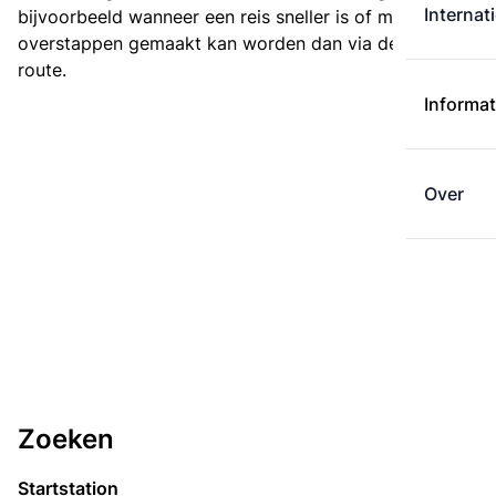
Internat
bijvoorbeeld wanneer een reis sneller is of met minder
overstappen gemaakt kan worden dan via de kortste
route.
Informat
Over
Zoeken
Startstation