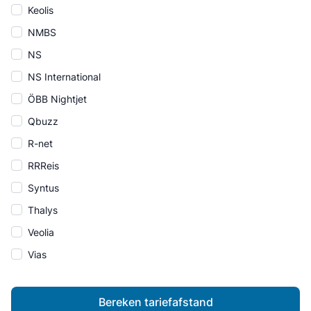
Keolis
NMBS
NS
NS International
ÖBB Nightjet
Qbuzz
R-net
RRReis
Syntus
Thalys
Veolia
Vias
Bereken tariefafstand