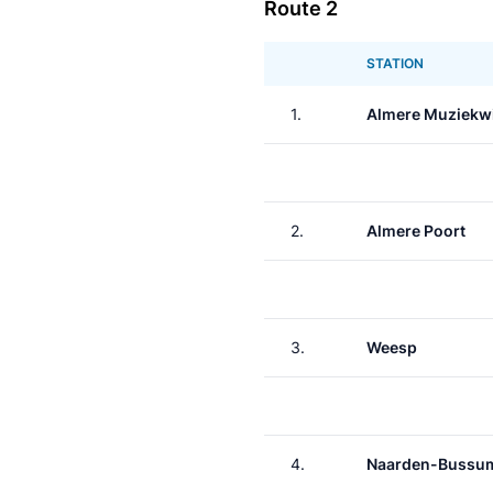
Route 2
STATION
1.
Almere Muziekwi
2.
Almere Poort
3.
Weesp
4.
Naarden-Bussu