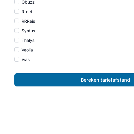
Qbuzz
R-net
RRReis
Syntus
Thalys
Veolia
Vias
Bereken tariefafstand