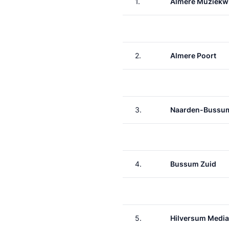
1.
Almere Muziekwi
2.
Almere Poort
3.
Naarden-Bussu
4.
Bussum Zuid
5.
Hilversum Media