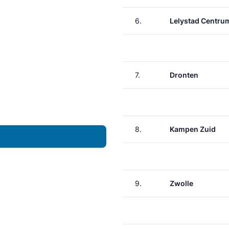
6.
Lelystad Centru
7.
Dronten
8.
Kampen Zuid
9.
Zwolle