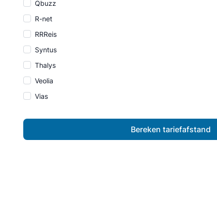
Qbuzz
R-net
RRReis
Syntus
Thalys
Veolia
Vias
Bereken tariefafstand