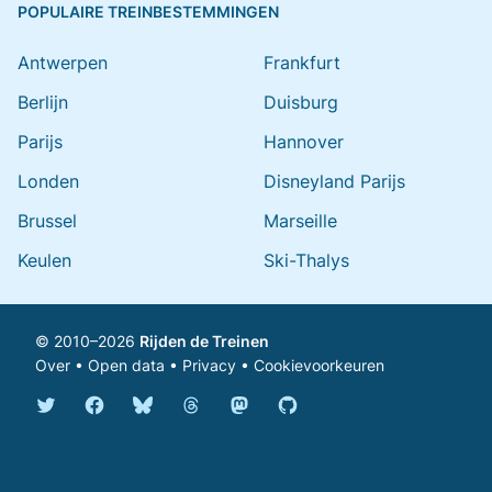
POPULAIRE TREINBESTEMMINGEN
Antwerpen
Frankfurt
Berlijn
Duisburg
Parijs
Hannover
Londen
Disneyland Parijs
Brussel
Marseille
Keulen
Ski-Thalys
© 2010–2026
Rijden de Treinen
Over
•
Open data
•
Privacy
•
Cookievoorkeuren
Bluesky @rijdendetreinen.nl
Threads @rijdendetreinen
Mastodon @rijdendetreinen@ma
Twitter @rijdendetreinen
Facebook rijdendetreinen
GitHub rijdendetreinen