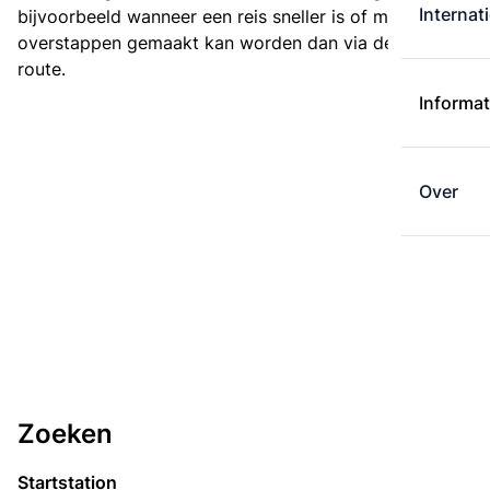
Internat
bijvoorbeeld wanneer een reis sneller is of met minder
overstappen gemaakt kan worden dan via de kortste
route.
Informat
Over
Zoeken
Startstation