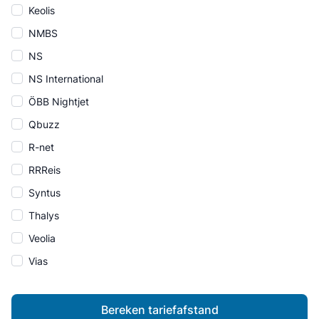
Keolis
NMBS
NS
NS International
ÖBB Nightjet
Qbuzz
R-net
RRReis
Syntus
Thalys
Veolia
Vias
Bereken tariefafstand