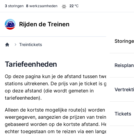
3
storingen
8
werkzaamheden
22
°C
Rijden de Treinen
Storing
Treintickets
Tariefeenheden
Reispla
Op deze pagina kun je de afstand tussen twee
stations uitrekenen. De prijs van je ticket is gebaseerd
Vertrekt
op deze afstand (die wordt gemeten in
tariefeenheden).
Alleen de kortste mogelijke route(s) worden
Tickets
weergegeven, aangezien de prijzen van treintickets
gebaseerd worden op de kortste afstand. Het is
echter toegestaan om te reizen via een langere route,