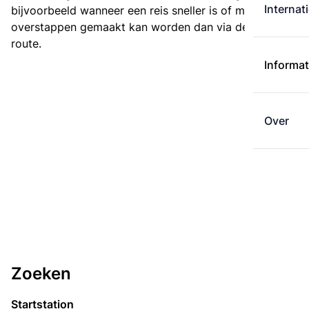
Internat
bijvoorbeeld wanneer een reis sneller is of met minder
overstappen gemaakt kan worden dan via de kortste
route.
Informat
Over
Zoeken
Startstation