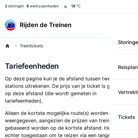
2
storingen
8
werkzaamheden
18
°C
Rijden de Treinen
Storing
Treintickets
Tariefeenheden
Reispla
Op deze pagina kun je de afstand tussen twee
stations uitrekenen. De prijs van je ticket is gebaseerd
Vertrekt
op deze afstand (die wordt gemeten in
tariefeenheden).
Alleen de kortste mogelijke route(s) worden
Tickets
weergegeven, aangezien de prijzen van treintickets
gebaseerd worden op de kortste afstand. Het is
echter toegestaan om te reizen via een langere route,