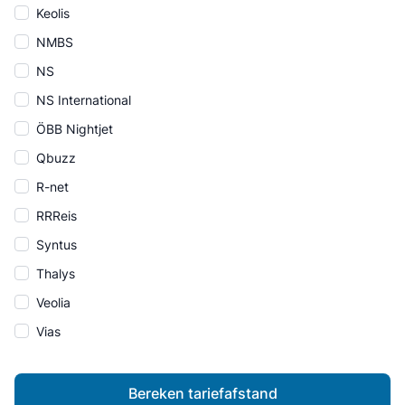
Keolis
NMBS
NS
NS International
ÖBB Nightjet
Qbuzz
R-net
RRReis
Syntus
Thalys
Veolia
Vias
Bereken tariefafstand