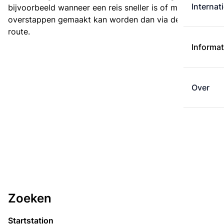
Internat
bijvoorbeeld wanneer een reis sneller is of met minder
overstappen gemaakt kan worden dan via de kortste
route.
Informat
Over
Zoeken
Startstation