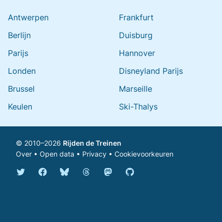
Antwerpen
Frankfurt
Berlijn
Duisburg
Parijs
Hannover
Londen
Disneyland Parijs
Brussel
Marseille
Keulen
Ski-Thalys
© 2010–2026
Rijden de Treinen
Over
•
Open data
•
Privacy
•
Cookievoorkeuren
Bluesky @rijdendetreinen.nl
Threads @rijdendetreinen
Mastodon @rijdendetreinen@ma
Twitter @rijdendetreinen
Facebook rijdendetreinen
GitHub rijdendetreinen