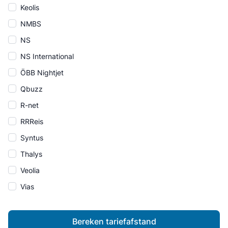
Keolis
NMBS
NS
NS International
ÖBB Nightjet
Qbuzz
R-net
RRReis
Syntus
Thalys
Veolia
Vias
Bereken tariefafstand