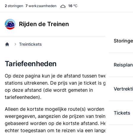
2
storingen
7
werkzaamheden
16
°C
Rijden de Treinen
Storing
Treintickets
Tariefeenheden
Reispla
Op deze pagina kun je de afstand tussen twee
stations uitrekenen. De prijs van je ticket is gebaseerd
Vertrekt
op deze afstand (die wordt gemeten in
tariefeenheden).
Alleen de kortste mogelijke route(s) worden
Tickets
weergegeven, aangezien de prijzen van treintickets
gebaseerd worden op de kortste afstand. Het is
echter toegestaan om te reizen via een langere route,