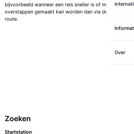
Internat
bijvoorbeeld wanneer een reis sneller is of met minder
overstappen gemaakt kan worden dan via de kortste
route.
Informat
Over
Zoeken
Startstation