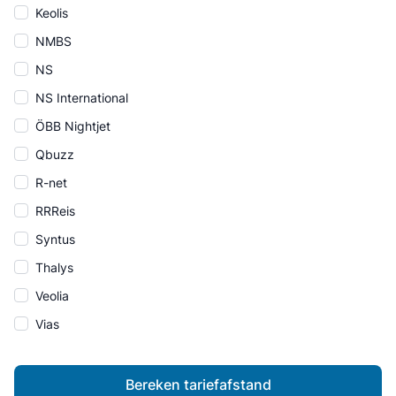
Keolis
NMBS
NS
NS International
ÖBB Nightjet
Qbuzz
R-net
RRReis
Syntus
Thalys
Veolia
Vias
Bereken tariefafstand