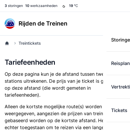
3
storingen
10
werkzaamheden
19
°C
Rijden de Treinen
Storing
Treintickets
Tariefeenheden
Reispla
Op deze pagina kun je de afstand tussen twee
stations uitrekenen. De prijs van je ticket is gebaseerd
Vertrekt
op deze afstand (die wordt gemeten in
tariefeenheden).
Alleen de kortste mogelijke route(s) worden
Tickets
weergegeven, aangezien de prijzen van treintickets
gebaseerd worden op de kortste afstand. Het is
echter toegestaan om te reizen via een langere route,