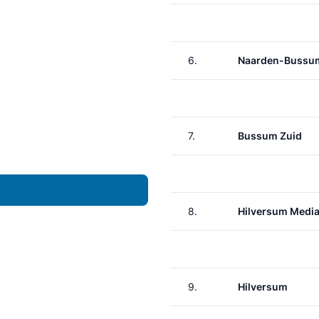
6.
Naarden-Bussu
7.
Bussum Zuid
8.
Hilversum Media
9.
Hilversum