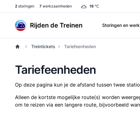
2
storingen
7
werkzaamheden
16
°C
Rijden de Treinen
Storingen en we
Treintickets
Tariefeenheden
Tariefeenheden
Op deze pagina kun je de afstand tussen twee station
Alleen de kortste mogelijke route(s) worden weergeg
om te reizen via een langere route, bijvoorbeeld wa