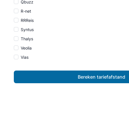
Qbuzz
R-net
RRReis
Syntus
Thalys
Veolia
Vias
Bereken tariefafstand