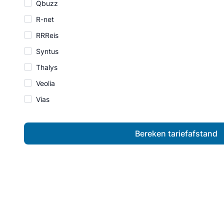
Qbuzz
R-net
RRReis
Syntus
Thalys
Veolia
Vias
Bereken tariefafstand