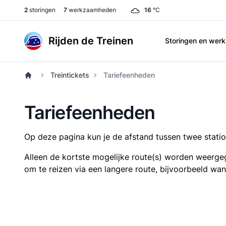
2
storingen
7
werkzaamheden
16
°C
Rijden de Treinen
Storingen en we
Treintickets
Tariefeenheden
Tariefeenheden
Op deze pagina kun je de afstand tussen twee station
Alleen de kortste mogelijke route(s) worden weergeg
om te reizen via een langere route, bijvoorbeeld wa