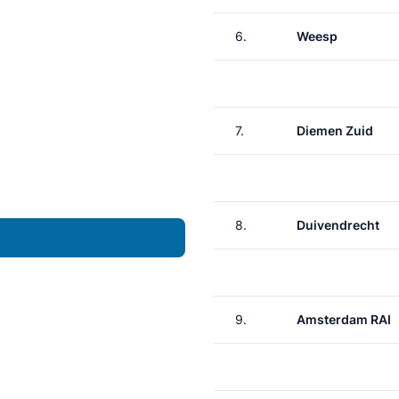
6.
Weesp
7.
Diemen Zuid
8.
Duivendrecht
9.
Amsterdam RAI