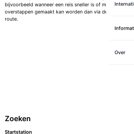
Internat
bijvoorbeeld wanneer een reis sneller is of met minder
overstappen gemaakt kan worden dan via de kortste
route.
Informat
Over
Zoeken
Startstation