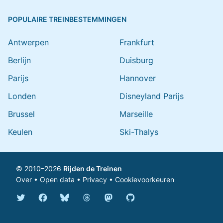
POPULAIRE TREINBESTEMMINGEN
Antwerpen
Frankfurt
Berlijn
Duisburg
Parijs
Hannover
Londen
Disneyland Parijs
Brussel
Marseille
Keulen
Ski-Thalys
© 2010–2026
Rijden de Treinen
Over
•
Open data
•
Privacy
•
Cookievoorkeuren
Bluesky @rijdendetreinen.nl
Threads @rijdendetreinen
Mastodon @rijdendetreinen@ma
Twitter @rijdendetreinen
Facebook rijdendetreinen
GitHub rijdendetreinen