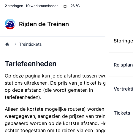
2
storingen
10
werkzaamheden
26
°C
Rijden de Treinen
Storing
Treintickets
Tariefeenheden
Reispla
Op deze pagina kun je de afstand tussen twee
stations uitrekenen. De prijs van je ticket is gebaseerd
Vertrekt
op deze afstand (die wordt gemeten in
tariefeenheden).
Alleen de kortste mogelijke route(s) worden
Tickets
weergegeven, aangezien de prijzen van treintickets
gebaseerd worden op de kortste afstand. Het is
echter toegestaan om te reizen via een langere route,