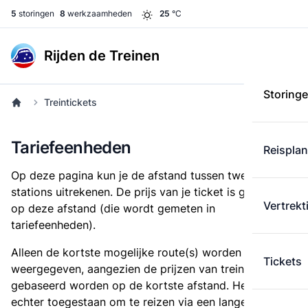
5
storingen
8
werkzaamheden
25
°C
Rijden de Treinen
Storing
Treintickets
Tariefeenheden
Reispla
Op deze pagina kun je de afstand tussen twee
stations uitrekenen. De prijs van je ticket is gebaseerd
Vertrekt
op deze afstand (die wordt gemeten in
tariefeenheden).
Alleen de kortste mogelijke route(s) worden
Tickets
weergegeven, aangezien de prijzen van treintickets
gebaseerd worden op de kortste afstand. Het is
echter toegestaan om te reizen via een langere route,