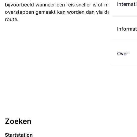
Internat
bijvoorbeeld wanneer een reis sneller is of met minder
overstappen gemaakt kan worden dan via de kortste
route.
Informat
Over
Zoeken
Startstation