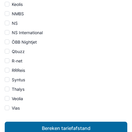
Keolis
NMBS
NS
NS International
ÖBB Nightjet
Qbuzz
R-net
RRReis
Syntus
Thalys
Veolia
Vias
Bereken tariefafstand