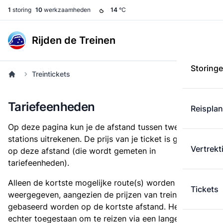
1
storing
10
werkzaamheden
14
°C
Rijden de Treinen
Storing
Treintickets
Tariefeenheden
Reispla
Op deze pagina kun je de afstand tussen twee
stations uitrekenen. De prijs van je ticket is gebaseerd
Vertrekt
op deze afstand (die wordt gemeten in
tariefeenheden).
Alleen de kortste mogelijke route(s) worden
Tickets
weergegeven, aangezien de prijzen van treintickets
gebaseerd worden op de kortste afstand. Het is
echter toegestaan om te reizen via een langere route,