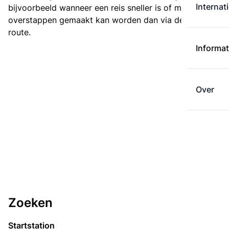
Internat
bijvoorbeeld wanneer een reis sneller is of met minder
overstappen gemaakt kan worden dan via de kortste
route.
Informat
Over
Zoeken
Startstation