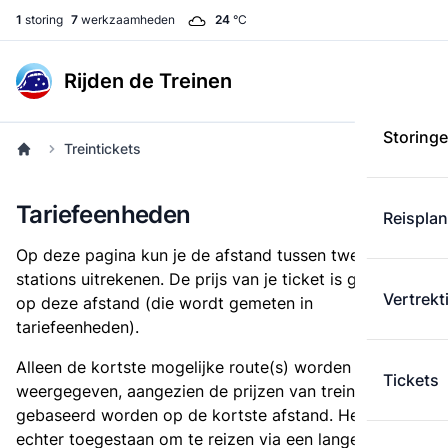
1
storing
7
werkzaamheden
24
°C
Rijden de Treinen
Storing
Treintickets
Tariefeenheden
Reispla
Op deze pagina kun je de afstand tussen twee
stations uitrekenen. De prijs van je ticket is gebaseerd
Vertrekt
op deze afstand (die wordt gemeten in
tariefeenheden).
Alleen de kortste mogelijke route(s) worden
Tickets
weergegeven, aangezien de prijzen van treintickets
gebaseerd worden op de kortste afstand. Het is
echter toegestaan om te reizen via een langere route,