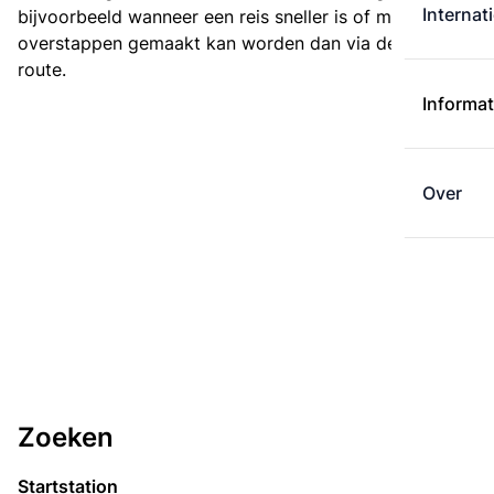
Internat
bijvoorbeeld wanneer een reis sneller is of met minder
overstappen gemaakt kan worden dan via de kortste
route.
Informat
Over
Zoeken
Startstation