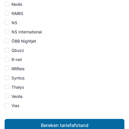
Keolis
NMBS
NS
NS International
ÖBB Nightjet
Qbuzz
R-net
RRReis
Syntus
Thalys
Veolia
Vias
Bereken tariefafstand