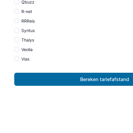
Qbuzz
R-net
RRReis
Syntus
Thalys
Veolia
Vias
Bereken tariefafstand