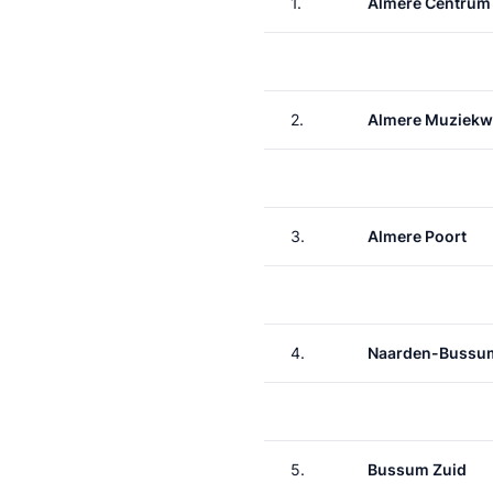
1.
Almere Centrum
2.
Almere Muziekw
3.
Almere Poort
4.
Naarden-Bussu
5.
Bussum Zuid