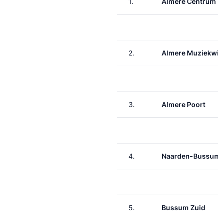
1.
Almere Centrum
2.
Almere Muziekwi
3.
Almere Poort
4.
Naarden-Bussu
5.
Bussum Zuid