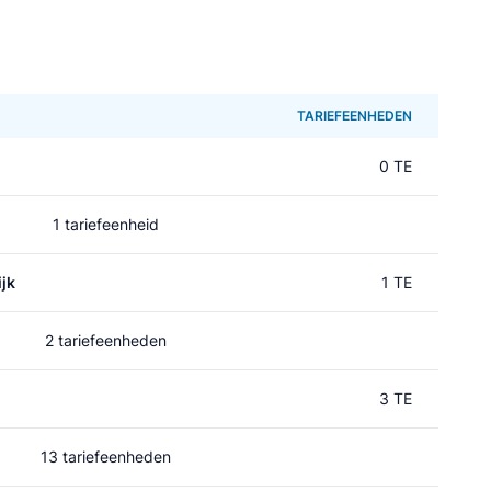
TARIEFEENHEDEN
0 TE
1 tariefeenheid
jk
1 TE
2 tariefeenheden
3 TE
13 tariefeenheden