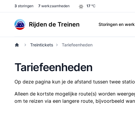
3
storingen
7
werkzaamheden
17
°C
Rijden de Treinen
Storingen en we
Treintickets
Tariefeenheden
Tariefeenheden
Op deze pagina kun je de afstand tussen twee station
Alleen de kortste mogelijke route(s) worden weergeg
om te reizen via een langere route, bijvoorbeeld wa