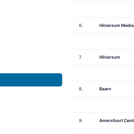
6.
Hilversum Media
7.
Hilversum
8.
Baarn
9.
Amersfoort Cent