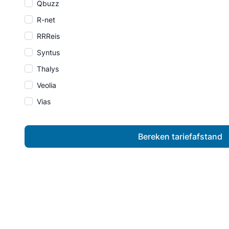
Qbuzz
R-net
RRReis
Syntus
Thalys
Veolia
Vias
Bereken tariefafstand