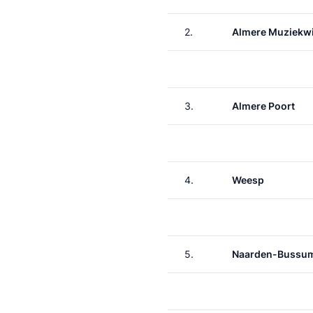
2.
Almere Muziekwi
3.
Almere Poort
4.
Weesp
5.
Naarden-Bussu