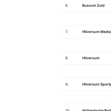
6.
Bussum Zuid
7.
Hilversum Media
8.
Hilversum
9.
Hilversum Sport
10.
Hollandsche Rad