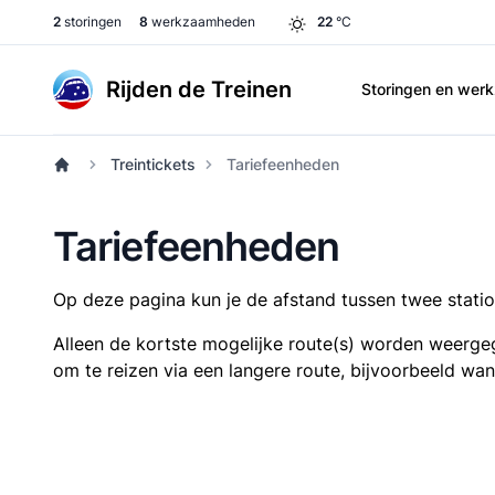
2
storingen
8
werkzaamheden
22
°C
Rijden de Treinen
Storingen en we
Treintickets
Tariefeenheden
Tariefeenheden
Op deze pagina kun je de afstand tussen twee station
Alleen de kortste mogelijke route(s) worden weergeg
om te reizen via een langere route, bijvoorbeeld wa