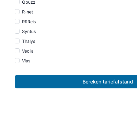
Qbuzz
R-net
RRReis
Syntus
Thalys
Veolia
Vias
Bereken tariefafstand