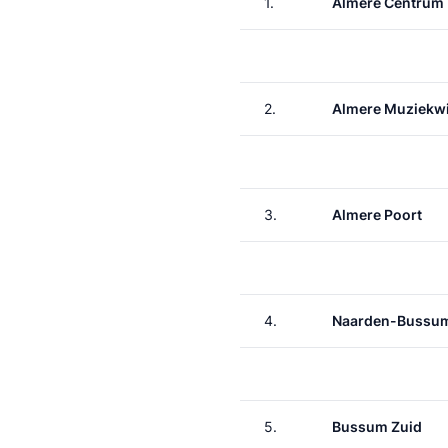
1.
Almere Centrum
2.
Almere Muziekwi
3.
Almere Poort
4.
Naarden-Bussu
5.
Bussum Zuid