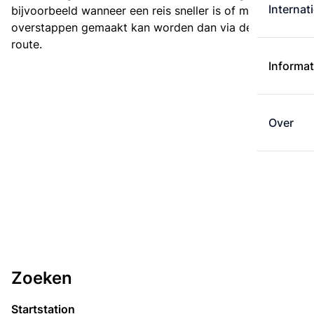
Internat
bijvoorbeeld wanneer een reis sneller is of met minder
overstappen gemaakt kan worden dan via de kortste
route.
Informat
Over
Zoeken
Startstation