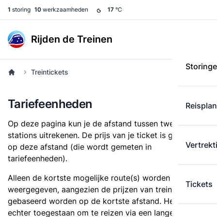
1
storing
10
werkzaamheden
17
°C
Rijden de Treinen
Storing
Treintickets
Tariefeenheden
Reispla
Op deze pagina kun je de afstand tussen twee
stations uitrekenen. De prijs van je ticket is gebaseerd
Vertrekt
op deze afstand (die wordt gemeten in
tariefeenheden).
Alleen de kortste mogelijke route(s) worden
Tickets
weergegeven, aangezien de prijzen van treintickets
gebaseerd worden op de kortste afstand. Het is
echter toegestaan om te reizen via een langere route,