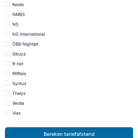
Keolis
NMBS
NS
NS International
ÖBB Nightjet
Qbuzz
R-net
RRReis
Syntus
Thalys
Veolia
Vias
Bereken tariefafstand