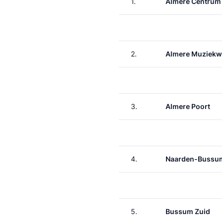
1.
Almere Centrum
2.
Almere Muziekw
3.
Almere Poort
4.
Naarden-Bussu
5.
Bussum Zuid