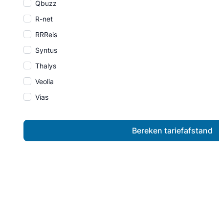
Qbuzz
R-net
RRReis
Syntus
Thalys
Veolia
Vias
Bereken tariefafstand