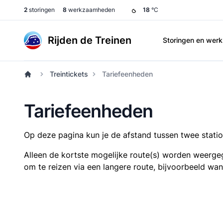
2
storingen
8
werkzaamheden
18
°C
Rijden de Treinen
Storingen en we
Treintickets
Tariefeenheden
Tariefeenheden
Op deze pagina kun je de afstand tussen twee station
Alleen de kortste mogelijke route(s) worden weergeg
om te reizen via een langere route, bijvoorbeeld wa