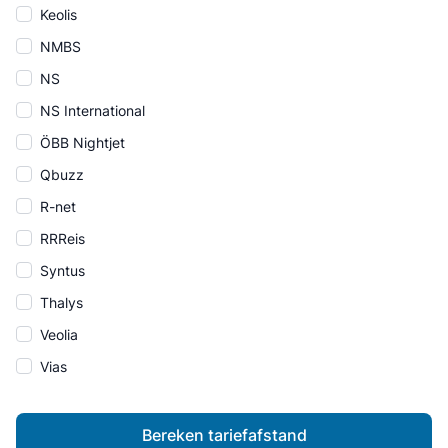
Keolis
NMBS
NS
NS International
ÖBB Nightjet
Qbuzz
R-net
RRReis
Syntus
Thalys
Veolia
Vias
Bereken tariefafstand