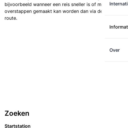
Internat
bijvoorbeeld wanneer een reis sneller is of met minder
overstappen gemaakt kan worden dan via de kortste
route.
Informat
Over
Zoeken
Startstation