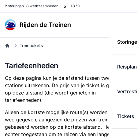
2
storingen
8
werkzaamheden
18
°C
Rijden de Treinen
Storing
Treintickets
Tariefeenheden
Reispla
Op deze pagina kun je de afstand tussen twee
stations uitrekenen. De prijs van je ticket is gebaseerd
Vertrekt
op deze afstand (die wordt gemeten in
tariefeenheden).
Alleen de kortste mogelijke route(s) worden
Tickets
weergegeven, aangezien de prijzen van treintickets
gebaseerd worden op de kortste afstand. Het is
echter toegestaan om te reizen via een langere route,