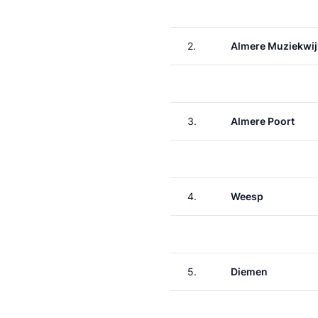
2.
Almere Muziekwij
3.
Almere Poort
4.
Weesp
5.
Diemen