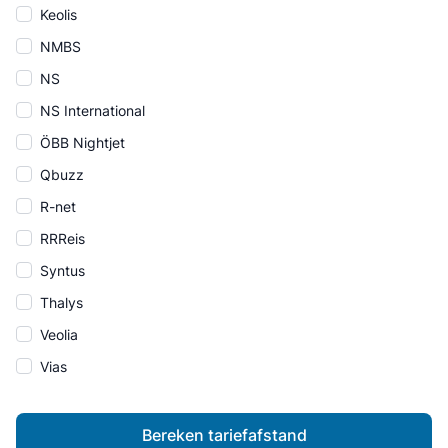
Keolis
NMBS
NS
NS International
ÖBB Nightjet
Qbuzz
R-net
RRReis
Syntus
Thalys
Veolia
Vias
Bereken tariefafstand