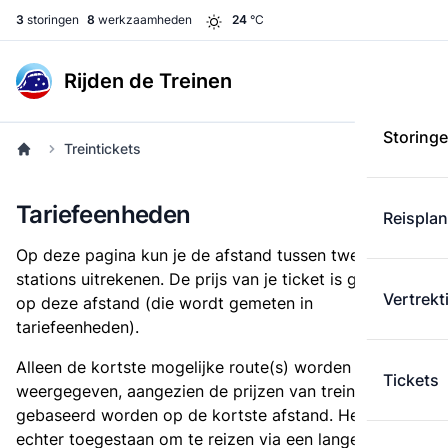
3
storingen
8
werkzaamheden
24
°C
Rijden de Treinen
Storing
Treintickets
Tariefeenheden
Reispla
Op deze pagina kun je de afstand tussen twee
stations uitrekenen. De prijs van je ticket is gebaseerd
Vertrekt
op deze afstand (die wordt gemeten in
tariefeenheden).
Alleen de kortste mogelijke route(s) worden
Tickets
weergegeven, aangezien de prijzen van treintickets
gebaseerd worden op de kortste afstand. Het is
echter toegestaan om te reizen via een langere route,