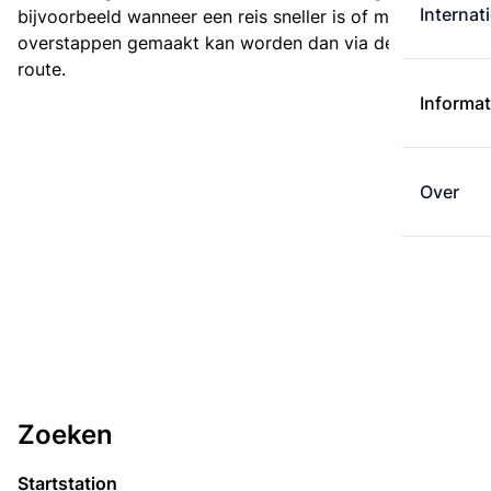
Internat
bijvoorbeeld wanneer een reis sneller is of met minder
overstappen gemaakt kan worden dan via de kortste
route.
Informat
Over
Zoeken
Startstation