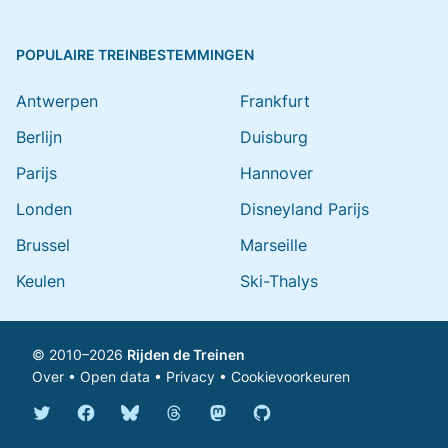
POPULAIRE TREINBESTEMMINGEN
Antwerpen
Frankfurt
Berlijn
Duisburg
Parijs
Hannover
Londen
Disneyland Parijs
Brussel
Marseille
Keulen
Ski-Thalys
© 2010–2026
Rijden de Treinen
Over
•
Open data
•
Privacy
•
Cookievoorkeuren
Bluesky @rijdendetreinen.nl
Threads @rijdendetreinen
Mastodon @rijdendetreinen@ma
Twitter @rijdendetreinen
Facebook rijdendetreinen
GitHub rijdendetreinen