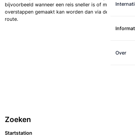
Internat
bijvoorbeeld wanneer een reis sneller is of met minder
overstappen gemaakt kan worden dan via de kortste
route.
Informat
Over
Zoeken
Startstation