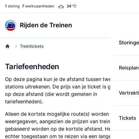
1
storing
7
werkzaamheden
24
°C
Rijden de Treinen
Storing
Treintickets
Tariefeenheden
Reispla
Op deze pagina kun je de afstand tussen twee
stations uitrekenen. De prijs van je ticket is gebaseerd
Vertrekt
op deze afstand (die wordt gemeten in
tariefeenheden).
Alleen de kortste mogelijke route(s) worden
Tickets
weergegeven, aangezien de prijzen van treintickets
gebaseerd worden op de kortste afstand. Het is
echter toegestaan om te reizen via een langere route,