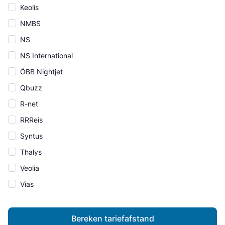
Keolis
NMBS
NS
NS International
ÖBB Nightjet
Qbuzz
R-net
RRReis
Syntus
Thalys
Veolia
Vias
Bereken tariefafstand