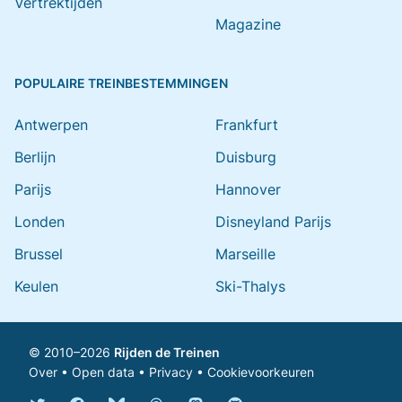
Vertrektijden
Magazine
POPULAIRE TREINBESTEMMINGEN
Antwerpen
Frankfurt
Berlijn
Duisburg
Parijs
Hannover
Londen
Disneyland Parijs
Brussel
Marseille
Keulen
Ski-Thalys
© 2010–2026
Rijden de Treinen
Over
•
Open data
•
Privacy
•
Cookievoorkeuren