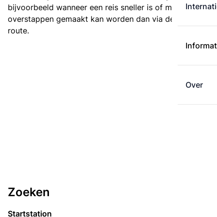
Internat
bijvoorbeeld wanneer een reis sneller is of met minder
overstappen gemaakt kan worden dan via de kortste
route.
Informat
Over
Zoeken
Startstation