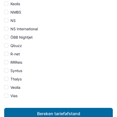
Keolis
NMBS
NS
NS International
ÖBB Nightjet
Qbuzz
R-net
RRReis
Syntus
Thalys
Veolia
Vias
Bereken tariefafstand