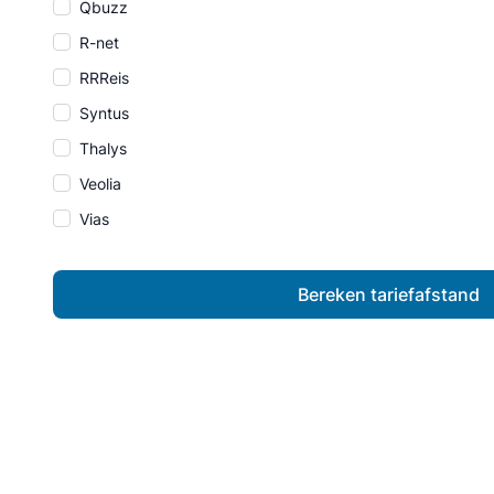
Qbuzz
R-net
RRReis
Syntus
Thalys
Veolia
Vias
Bereken tariefafstand