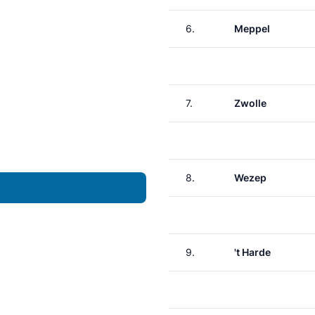
6.
Meppel
7.
Zwolle
8.
Wezep
9.
't Harde