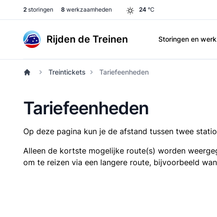
2
storingen
8
werkzaamheden
24
°C
Rijden de Treinen
Storingen en we
Treintickets
Tariefeenheden
Tariefeenheden
Op deze pagina kun je de afstand tussen twee station
Alleen de kortste mogelijke route(s) worden weergeg
om te reizen via een langere route, bijvoorbeeld wa