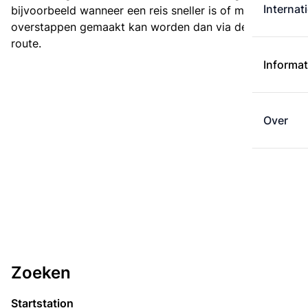
Internat
bijvoorbeeld wanneer een reis sneller is of met minder
overstappen gemaakt kan worden dan via de kortste
route.
Informat
Over
Zoeken
Startstation