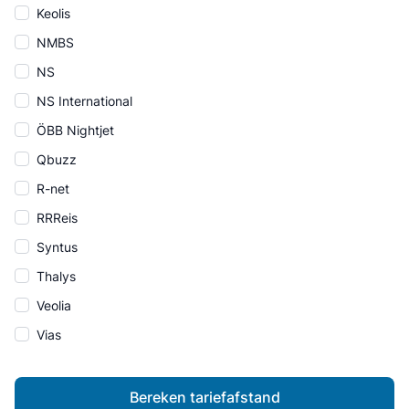
Keolis
NMBS
NS
NS International
ÖBB Nightjet
Qbuzz
R-net
RRReis
Syntus
Thalys
Veolia
Vias
Bereken tariefafstand